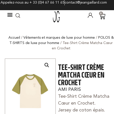
Appelez-nous au + 33 (0)4 67 66 11 65
contact@jeangaillard.com
0
Accueil
/
Vêtements et marques de luxe pour homme
/
POLOS &
T-SHIRTS de luxe pour homme
/ Tee-Shirt Crème Matcha Cœur
en Crochet
TEE-SHIRT CRÈME
MATCHA CŒUR EN
CROCHET
AMI PARIS
Tee-Shirt Crème Matcha
Cœur en Crochet.
Jersey de coton épais.