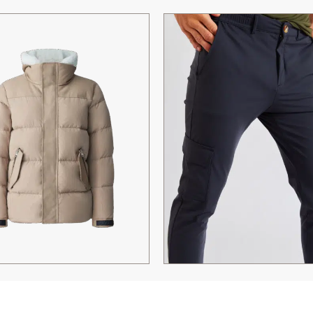
 RILEY CAMEL
PANTALON CARGO LESCUDO B
MARINE
GE