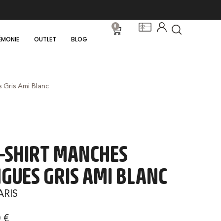
0
ÉMONIE
OUTLET
BLOG
 Gris Ami Blanc
-SHIRT MANCHES
GUES GRIS AMI BLANC
ARIS
0
€