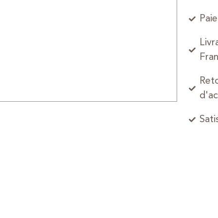
Paie
Livr
Fran
Reto
d'ac
Sati