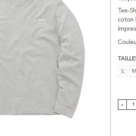
Tee-Sh
coton 
Impres
Couleu
TAILL
L
-