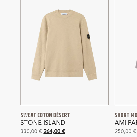
SWEAT COTON DÉSERT
SHORT MO
STONE ISLAND
AMI PA
330,00
€
264,00
€
250,00
€