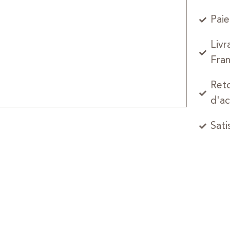
Paie
Livr
Fran
Reto
d'ac
Sati