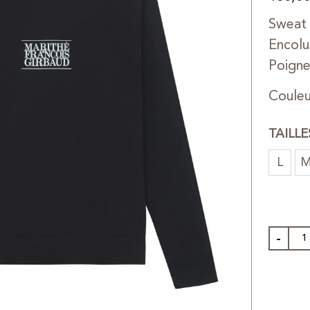
Sweat 
Encolu
Poigne
Couleu
TAILL
L
-