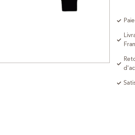
Paie
Livr
Fran
Reto
d'ac
Sati