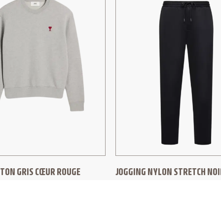
TON GRIS CŒUR ROUGE
JOGGING NYLON STRETCH NOI
RIS
MONCLER
610,00
€