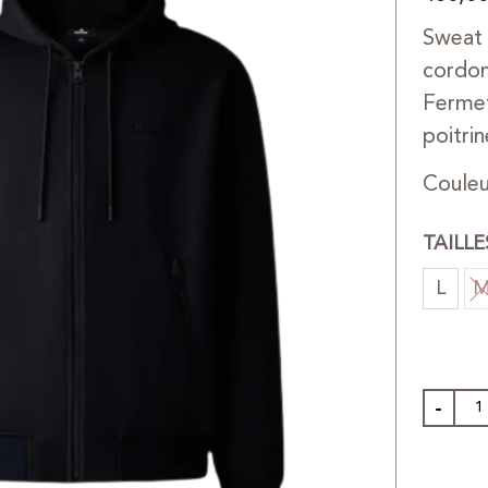
Sweat
cordon
Fermet
poitrin
Couleu
TAILL
L
-