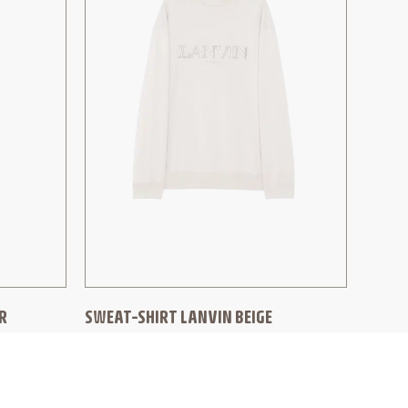
R
SWEAT-SHIRT LANVIN BEIGE
LANVIN
550,00
€
440,00
€