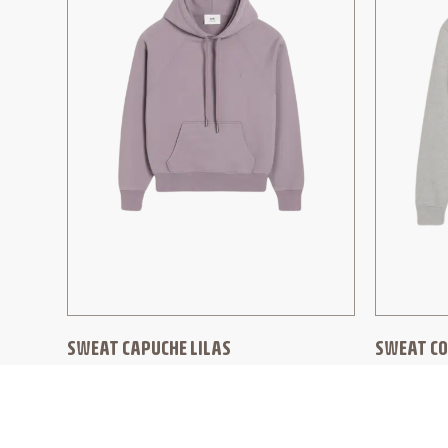
SWEAT CAPUCHE LILAS
SWEAT CO
AMI PARIS
AMI PA
340,00
€
272,00
€
230,00
€