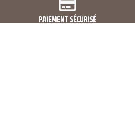
PAIEMENT SÉCURISÉ
LIVRAISON GRATUITE
en France métropolitaine
RETOUR GRATUIT 14J
dès 150 € d'achat en France métropolitaine