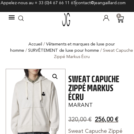
Appelez-nous au + 33 (0)4 67 66 11 65
contact@jeangaillard.com
0
Accueil
/
Vêtements et marques de luxe pour
homme
/
SURVÊTEMENT de luxe pour homme
/ Sweat Capuche
Zippé Markus Écru
SWEAT CAPUCHE
ZIPPÉ MARKUS
ÉCRU
MARANT
320,00
€
256,00
€
Sweat Capuche Zippé