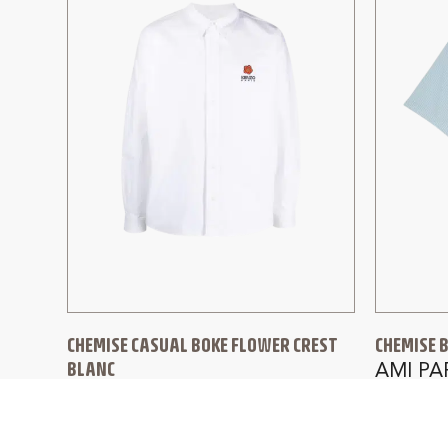
CHEMISE CASUAL BOKE FLOWER CREST
CHEMISE 
BLANC
AMI PA
KENZO
290,00
€
290,00
€
232,00
€