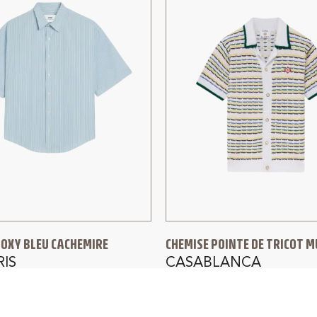
BOXY BLEU CACHEMIRE
CHEMISE POINTE DE TRICOT M
RIS
CASABLANCA
260,00
€
590,00
€
472,00
€