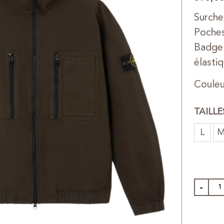
Surche
Poches
Badge 
élasti
Couleu
TAILL
L
-