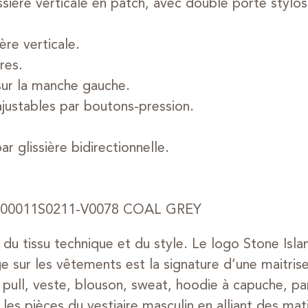
ssière verticale en patch, avec double porte stylos
ère verticale.
res.
sur la manche gauche.
ajustables par boutons-pression.
r glissière bidirectionnelle.
1200011S0211-V0078 COAL GREY
e du tissu technique et du style. Le logo Stone Isl
ur les vêtements est la signature d’une maitrise
t, pull, veste, blouson, sweat, hoodie à capuche, p
 les pièces du vestiaire masculin en alliant des m