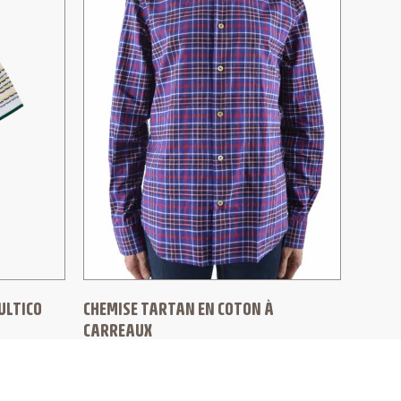
ULTICO
CHEMISE TARTAN EN COTON À
CARREAUX
PAUL SMITH
240,00
€
165,00
€