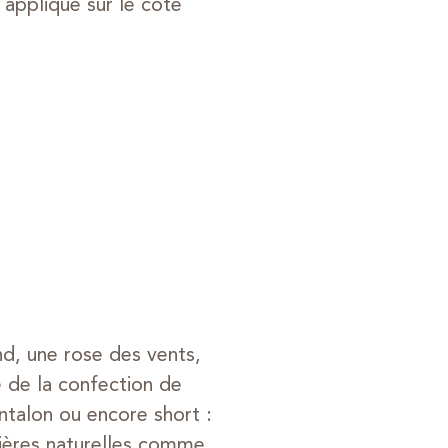
 appliqué sur le côté
and, une rose des vents,
 de la confection de
antalon ou encore short :
atières naturelles comme