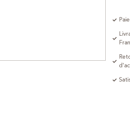
Paie
Livr
Fran
Reto
d'ac
Sati