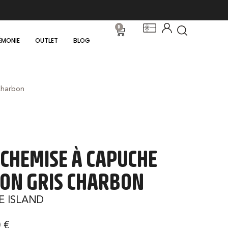
0
ÉMONIE
OUTLET
BLOG
Charbon
CHEMISE À CAPUCHE
ON GRIS CHARBON
E ISLAND
0
€