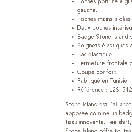
Poches poitrine à gli
gauche.
Poches mains à glissi
Deux poches intérieu
Badge Stone Island 
Poignets élastiqués 
Bas élastiqué.
Fermeture frontale pa
Coupe confort.
Fabriqué en Tunisie
Référence : L2S15
Stone Island est l’allianc
apposée comme un badge s
tissu innovants. Tee shir
Stone Island offre toutes