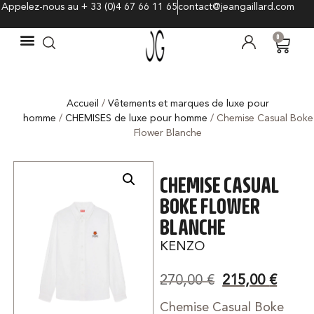
Appelez-nous au + 33 (0)4 67 66 11 65
contact@jeangaillard.com
0
Accueil
/
Vêtements et marques de luxe pour
homme
/
CHEMISES de luxe pour homme
/ Chemise Casual Boke
Flower Blanche
CHEMISE CASUAL
BOKE FLOWER
BLANCHE
KENZO
270,00
€
215,00
€
Chemise Casual Boke