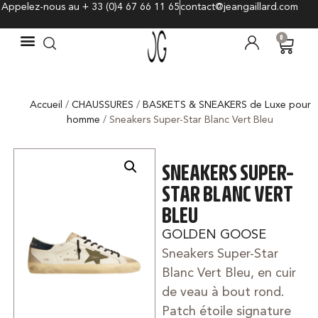
Appelez-nous au + 33 (0)4 67 66 11 65
contact@jeangaillard.com
0
Accueil
/
CHAUSSURES
/
BASKETS & SNEAKERS de Luxe pour
homme
/ Sneakers Super-Star Blanc Vert Bleu
SNEAKERS SUPER-
STAR BLANC VERT
BLEU
GOLDEN GOOSE
Sneakers Super-Star
Blanc Vert Bleu, en cuir
de veau à bout rond.
Patch étoile signature