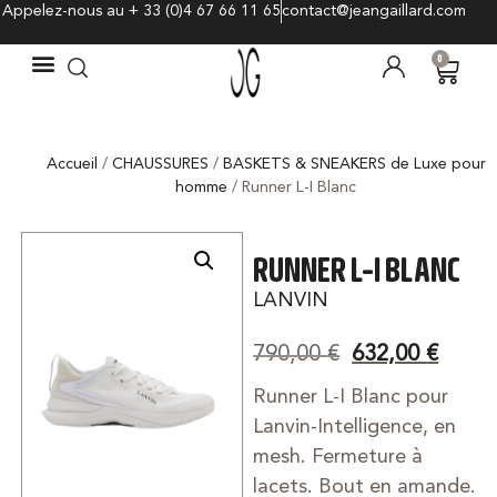
Appelez-nous au + 33 (0)4 67 66 11 65
contact@jeangaillard.com
0
Accueil
/
CHAUSSURES
/
BASKETS & SNEAKERS de Luxe pour
homme
/ Runner L-I Blanc
RUNNER L-I BLANC
LANVIN
790,00
€
632,00
€
Runner L-I Blanc pour
Lanvin-Intelligence, en
mesh. Fermeture à
lacets. Bout en amande.