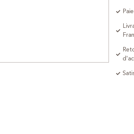
Paie
Livr
Fran
Reto
d'ac
Sati