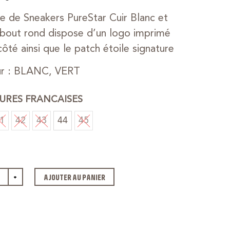
re de Sneakers PureStar Cuir Blanc et
 bout rond dispose d’un logo imprimé
côté ainsi que le patch étoile signature
ur : BLANC, VERT
URES FRANCAISES
1
42
43
44
45
+
AJOUTER AU PANIER