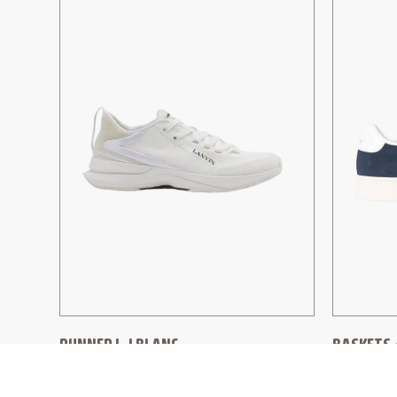
RUNNER L-I BLANC
BASKETS «
DAIM
LANVIN
PAUL S
790,00
€
632,00
€