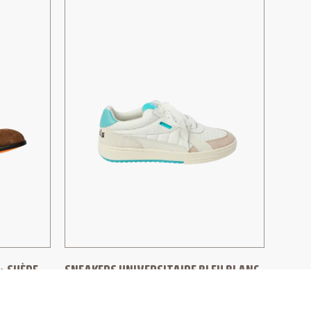
» SUÈDE
SNEAKERS UNIVERSITAIRE BLEU BLANC
PALM ANGELS
395,00
€
275,00
€