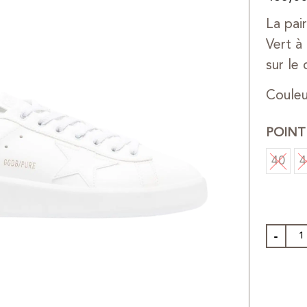
La pai
Vert à
sur le 
Coule
POINT
40
4
-