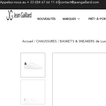
Appelez-nous au + 33 (0)4 67 66 11 65
contact@jeangaillard.com
NOUVEAUTÉS
MARQUES
PRÊT-À-POR
Accueil
/
CHAUSSURES
/
BASKETS & SNEAKERS de Lux