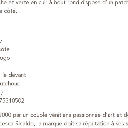
he et verte en cuir à bout rond dispose d’un patch 
e côté.
e
côté
logo
r le devant
outchouc
T)
75310502
000 par un couple vénitiens passionnée d’art et 
esca Rinaldo, la marque doit sa réputation à ses sn