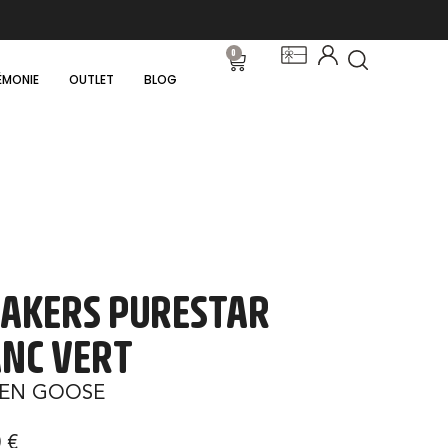
0
ÉMONIE
OUTLET
BLOG
AKERS PURESTAR
NC VERT
EN GOOSE
0
€