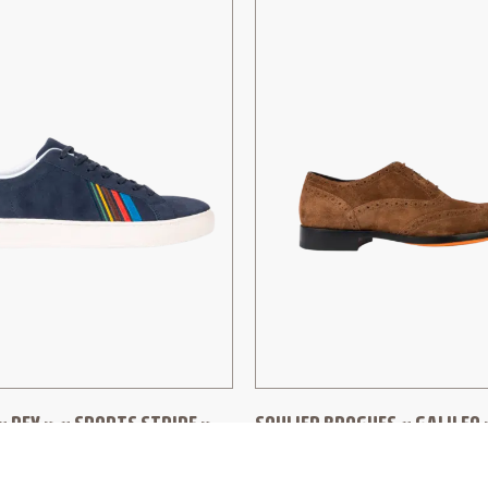
 REX » « SPORTS STRIPE »
SOULIER BROGUES « GALILEO 
MARRON
MITH
PAUL SMITH