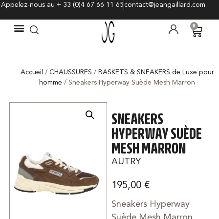
Appelez-nous au + 33 (0)4 67 66 11 65
contact@jeangaillard.com
0
Accueil
/
CHAUSSURES
/
BASKETS & SNEAKERS de Luxe pour
homme
/ Sneakers Hyperway Suède Mesh Marron
SNEAKERS
HYPERWAY SUÈDE
MESH MARRON
AUTRY
195,00
€
Sneakers Hyperway
Suède Mesh Marron