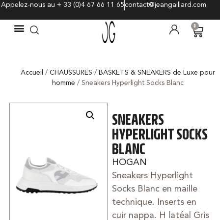
Appelez-nous au + 33 (0)4 67 66 11 65
contact@jeangaillard.com
0
Accueil
/
CHAUSSURES
/
BASKETS & SNEAKERS de Luxe pour
homme
/ Sneakers Hyperlight Socks Blanc
SNEAKERS
HYPERLIGHT SOCKS
BLANC
HOGAN
Sneakers Hyperlight
Socks Blanc en maille
technique. Inserts en
cuir nappa. H latéal Gris