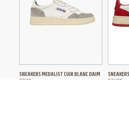
SNEAKERS MEDALIST CUIR BLANC DAIM
SNEAKERS
BEIGE
ROUGE
AUTRY
AUTRY
185,00
€
185,00
€