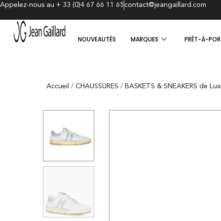
Appelez-nous au + 33 (0)4 67 66 11 65
contact@jeangaillard.com
NOUVEAUTÉS
MARQUES
PRÊT-À-POR
Accueil
/
CHAUSSURES
/
BASKETS & SNEAKERS de Lux