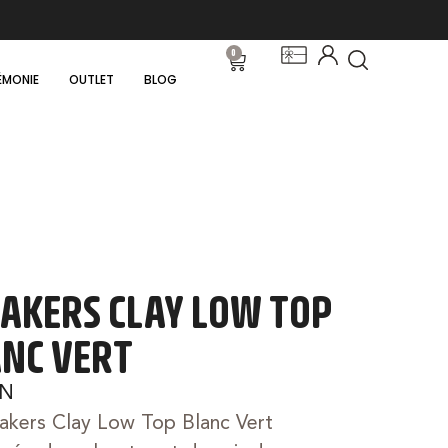
0
ÉMONIE
OUTLET
BLOG
AKERS CLAY LOW TOP
NC VERT
IN
akers Clay Low Top Blanc Vert