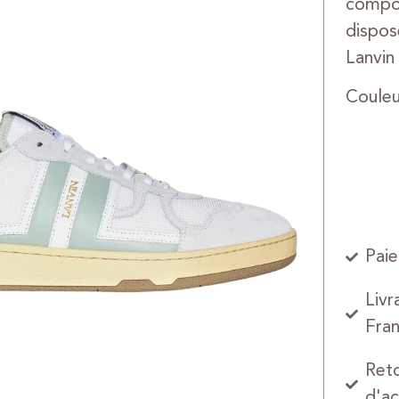
compos
dispos
Lanvin
Coule
Paie
Livr
Fran
Reto
d'ac