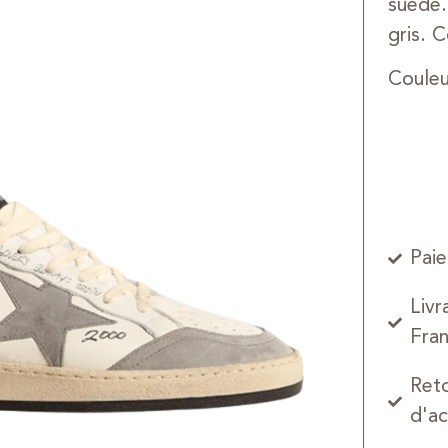
suède.
gris. 
Coule
Paie
Livr
Fran
Reto
d'ac