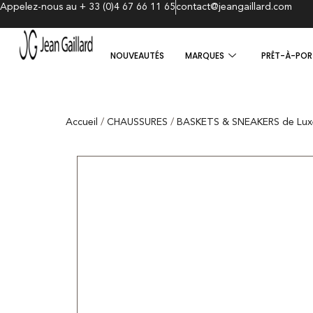
Appelez-nous au + 33 (0)4 67 66 11 65
contact@jeangaillard.com
NOUVEAUTÉS
MARQUES
PRÊT-À-POR
Accueil
/
CHAUSSURES
/
BASKETS & SNEAKERS de Lux