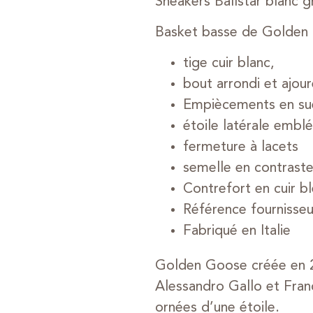
Sneakers Ballstar blanc gr
Basket basse de Golden
tige cuir blanc,
bout arrondi et ajour
Empiècements en suèd
étoile latérale embl
fermeture à lacets
semelle en contrast
Contrefort en cuir b
Référence fourniss
Fabriqué en Italie
Golden Goose créée en 2
Alessandro Gallo et Franc
ornées d’une étoile.