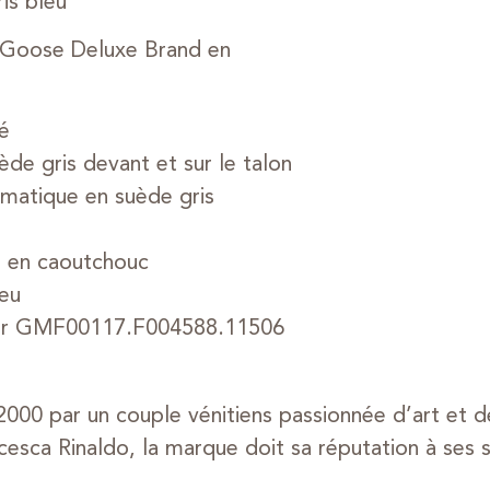
is bleu
 Goose Deluxe Brand en
é
e gris devant et sur le talon
ématique en suède gris
e en caoutchouc
leu
eur GMF00117.F004588.11506
000 par un couple vénitiens passionnée d’art et 
esca Rinaldo, la marque doit sa réputation à ses sn