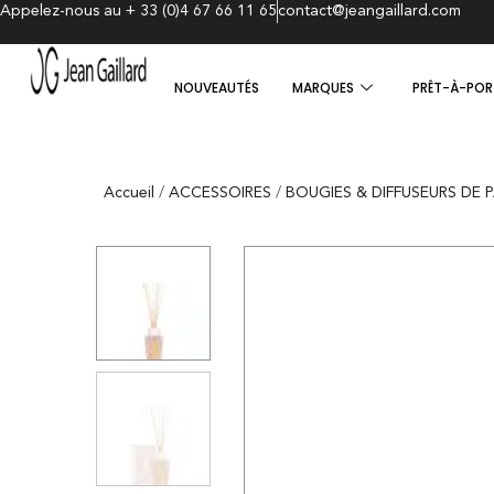
Appelez-nous au + 33 (0)4 67 66 11 65
contact@jeangaillard.com
NOUVEAUTÉS
MARQUES
PRÊT-À-POR
Accueil
/
ACCESSOIRES
/
BOUGIES & DIFFUSEURS DE 