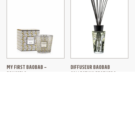
MY FIRST BAOBAB –
DIFFUSEUR BAOBAB
BRUSSELS
COLLECTION FEATHERS
BAOBAB
BAOBAB
COLLECTION
COLLECTION
49,00
€
125,00
€