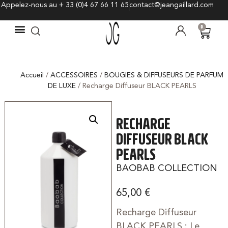
Appelez-nous au + 33 (0)4 67 66 11 65
contact@jeangaillard.com
0
Accueil
/
ACCESSOIRES
/
BOUGIES & DIFFUSEURS DE PARFUM
DE LUXE
/ Recharge Diffuseur BLACK PEARLS
RECHARGE
DIFFUSEUR BLACK
PEARLS
BAOBAB COLLECTION
65,00
€
Recharge Diffuseur
BLACK PEARLS :
Le