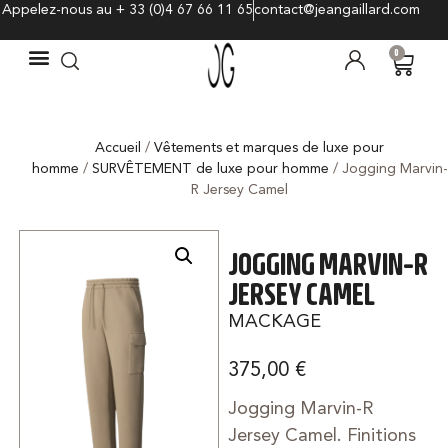
Appelez-nous au + 33 (0)4 67 66 11 65
contact@jeangaillard.com
0
Accueil
/
Vêtements et marques de luxe pour
homme
/
SURVÊTEMENT de luxe pour homme
/ Jogging Marvin-
R Jersey Camel
JOGGING MARVIN-R
JERSEY CAMEL
MACKAGE
375,00
€
Jogging Marvin-R
Jersey Camel. Finitions