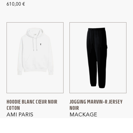
610,00
€
HOODIE BLANC CŒUR NOIR
JOGGING MARVIN-R JERSEY
COTON
NOIR
AMI PARIS
MACKAGE
280,00
€
375,00
€
300,00
€