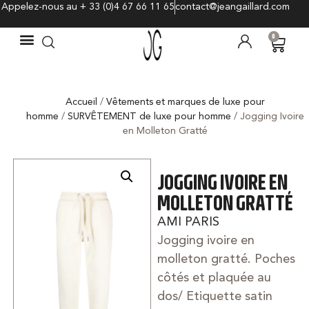
Appelez-nous au + 33 (0)4 67 66 11 65
contact@jeangaillard.com
0
Accueil
/
Vêtements et marques de luxe pour
homme
/
SURVÊTEMENT de luxe pour homme
/ Jogging Ivoire
en Molleton Gratté
JOGGING IVOIRE EN
MOLLETON GRATTÉ
AMI PARIS
Jogging ivoire en
molleton gratté. Poches
côtés et plaquée au
dos/ Etiquette satin