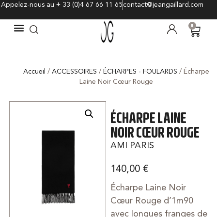
Appelez-nous au + 33 (0)4 67 66 11 65
contact@jeangaillard.com
0
Accueil
/
ACCESSOIRES
/
ÉCHARPES - FOULARDS
/ Écharpe
Laine Noir Cœur Rouge
ÉCHARPE LAINE
NOIR CŒUR ROUGE
AMI PARIS
140,00
€
Écharpe Laine Noir
Cœur Rouge d’1m90
avec longues franges de