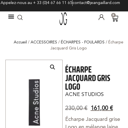
Appelez-nous au + 33 (0)4 67 66 11 65
contact@jeangaillard.com
0
Accueil
/
ACCESSOIRES
/
ÉCHARPES - FOULARDS
/ Écharpe
Jacquard Gris Logo
ÉCHARPE
JACQUARD GRIS
LOGO
ACNE STUDIOS
230,00
€
161,00
€
Écharpe Jacquard grise
Logo en mélange laine,