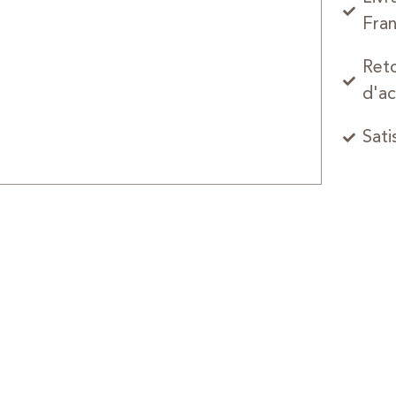
Fran
Reto
d'ac
Sati