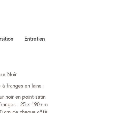
ition
Entretien
ur Noir
à franges en laine :
 noir en point satin
franges : 25 x 190 cm
10 cm de chaque côté