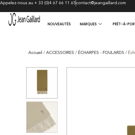
Appelez-nous au + 33 (0)4 67 66 11 65
contact@jeangaillard.com
NOUVEAUTÉS
MARQUES
PRÊT-À-POR
Accueil
/
ACCESSOIRES
/
ÉCHARPES - FOULARDS
/ Éch