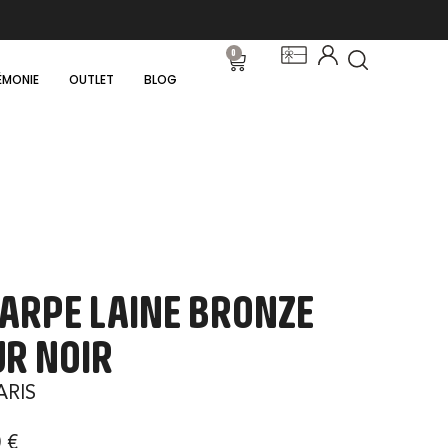
0
ÉMONIE
OUTLET
BLOG
ARPE LAINE BRONZE
R NOIR
ARIS
0
€