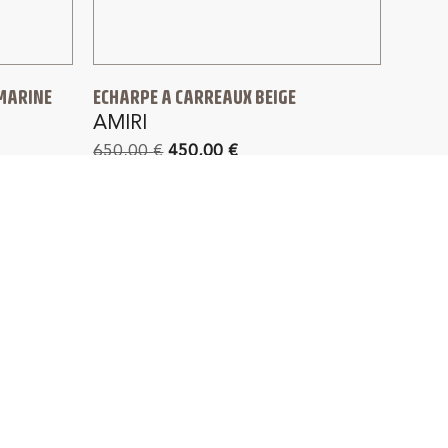
 MARINE
ECHARPE A CARREAUX BEIGE
AMIRI
650,00
€
450,00
€
4J
SATISFAIT OU REMBOURSÉ
rance