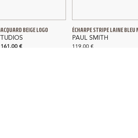
JACQUARD BEIGE LOGO
ÉCHARPE STRIPE LAINE BLEU
STUDIOS
PAUL SMITH
161,00
€
119,00
€
IVRAISON GRATUITE
RETOUR GRATUIT 1
France métropolitaine
dès 150 € d'achat en F
métropolitaine