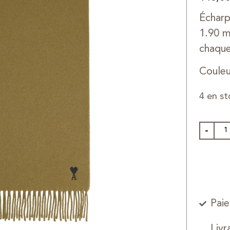
Écharp
1.90 m
chaque
Couleu
4 en st
-
Paie
Livr