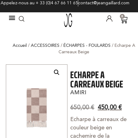
Appelez-nous au + 33 (0)4 67 66 11 65
contact@jeangaillard.com
0
Accueil
/
ACCESSOIRES
/
ÉCHARPES - FOULARDS
/ Echarpe A
Carreaux Beige
ECHARPE A
CARREAUX BEIGE
AMIRI
650,00
€
450,00
€
Echarpe à carreaux de
couleur beige en
cachemire de la