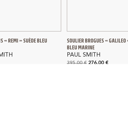
S « REMI » SUÈDE BLEU
SOULIER BROGUES « GALILEO 
BLEU MARINE
MITH
PAUL SMITH
395,00
€
276,00
€
IVRAISON GRATUITE
RETOUR GRATUIT 1