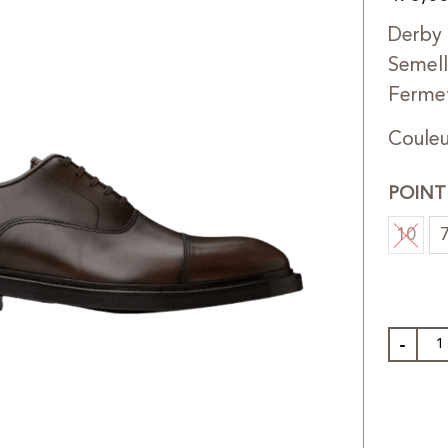
Derby 
Semell
Fermet
Coule
POINT
10
-