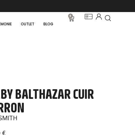
0
ÉMONIE
OUTLET
BLOG
BY BALTHAZAR CUIR
RRON
SMITH
0
€