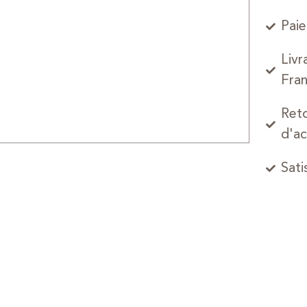
Paie
Livr
Fran
Reto
d'ac
Sati