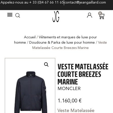
Appelez-nous au + 33 (0)4 67 66 11 65
contact@jeangaillard.com
0
Accueil
/
Vêtements et marques de luxe pour
homme
/
Doudoune & Parka de luxe pour homme
/ Veste
Matelassée Courte Breezes Marine
VESTE MATELASSÉE
COURTE BREEZES
MARINE
MONCLER
1.160,00
€
Veste Matelassée