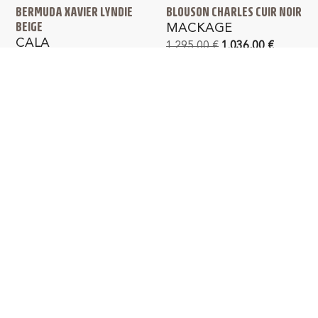
BERMUDA XAVIER LYNDIE
BLOUSON CHARLES CUIR NOIR
BEIGE
MACKAGE
CALA
1.295,00
€
1.036,00
€
95,00
€
66,00
€
PAIEMENT SÉCURISÉ
LIVRAISON GRATUITE
en France métropolitaine