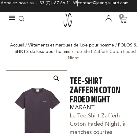
Appelez-nous au + 33 (0)4 67 66 11 65
contact@jeangaillard.com
0
Accueil
/
Vêtements et marques de luxe pour homme
/
POLOS &
T-SHIRTS de luxe pour homme
/ Tee-Shirt Zafferh Coton Faded
Night
TEE-SHIRT
ZAFFERH COTON
FADED NIGHT
MARANT
Le Tee-Shirt Zafferh
Coton Faded Night, à
manches courtes