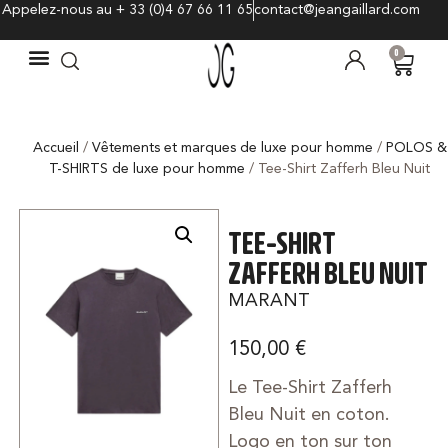
Appelez-nous au + 33 (0)4 67 66 11 65
contact@jeangaillard.com
0
Accueil
/
Vêtements et marques de luxe pour homme
/
POLOS &
T-SHIRTS de luxe pour homme
/ Tee-Shirt Zafferh Bleu Nuit
TEE-SHIRT
ZAFFERH BLEU NUIT
MARANT
150,00
€
Le Tee-Shirt Zafferh
Bleu Nuit en coton.
Logo en ton sur ton