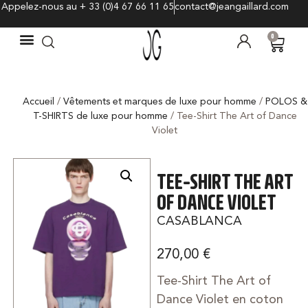
Appelez-nous au + 33 (0)4 67 66 11 65
contact@jeangaillard.com
0
Accueil
/
Vêtements et marques de luxe pour homme
/
POLOS &
T-SHIRTS de luxe pour homme
/ Tee-Shirt The Art of Dance
Violet
TEE-SHIRT THE ART
OF DANCE VIOLET
CASABLANCA
270,00
€
Tee-Shirt The Art of
Dance Violet en coton