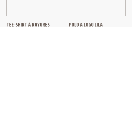
TEE-SHIRT À RAYURES
POLO A LOGO LILA
LUDIQUES BLANC
ACNE STUDIOS
CASABLANCA
320,00
€
220,00
€
230,00
€
184,00
€
PAIEMENT SÉCURISÉ