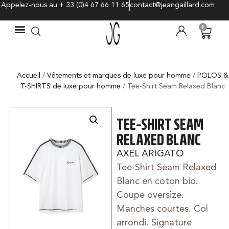
Appelez-nous au + 33 (0)4 67 66 11 65
contact@jeangaillard.com
0
Accueil
/
Vêtements et marques de luxe pour homme
/
POLOS &
T-SHIRTS de luxe pour homme
/ Tee-Shirt Seam Relaxed Blanc
TEE-SHIRT SEAM
RELAXED BLANC
AXEL ARIGATO
Tee-Shirt Seam Relaxed
Blanc en coton bio.
Coupe oversize.
Manches courtes. Col
arrondi. Signature