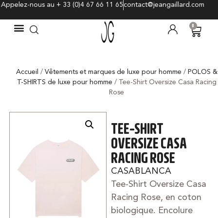
Appelez-nous au + 33 (0)4 67 66 11 65
contact@jeangaillard.com
0
Accueil
/
Vêtements et marques de luxe pour homme
/
POLOS &
T-SHIRTS de luxe pour homme
/ Tee-Shirt Oversize Casa Racing
Rose
TEE-SHIRT
OVERSIZE CASA
RACING ROSE
CASABLANCA
Tee-Shirt Oversize Casa
Racing Rose, en coton
biologique. Encolure