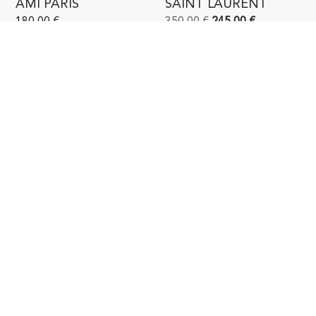
AMI PARIS
SAINT LAURENT
180,00
€
350,00
€
245,00
€
PAIEMENT SÉCURISÉ
LIVRAISON GRATUITE
en France métropolitaine