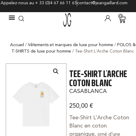
Appelez-nous au + 33 (0)4 67 66 11 65
contact@jeangaillard.com
0
Accueil
/
Vêtements et marques de luxe pour homme
/
POLOS &
T-SHIRTS de luxe pour homme
/ Tee-Shirt L’Arche Coton Blanc
TEE-SHIRT L’ARCHE
COTON BLANC
CASABLANCA
250,00
€
Tee-Shirt L’Arche Coton
Blanc en coton
organique,
orné d’une