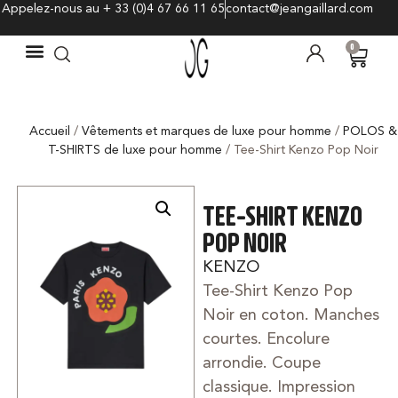
Appelez-nous au + 33 (0)4 67 66 11 65
contact@jeangaillard.com
0
Accueil
/
Vêtements et marques de luxe pour homme
/
POLOS &
T-SHIRTS de luxe pour homme
/ Tee-Shirt Kenzo Pop Noir
TEE-SHIRT KENZO
POP NOIR
KENZO
Tee-Shirt Kenzo Pop
Noir en coton. Manches
courtes. Encolure
arrondie. Coupe
classique. Impression