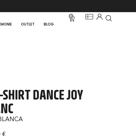
0
ÉMONIE
OUTLET
BLOG
-SHIRT DANCE JOY
ANC
BLANCA
0
€