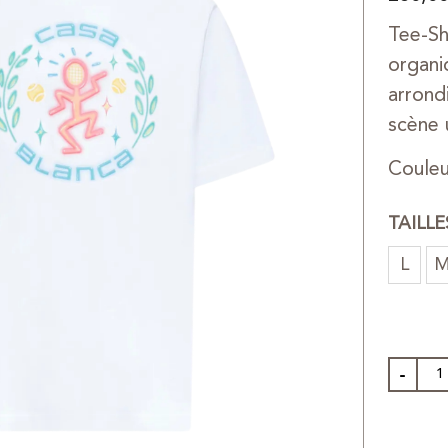
Tee-Sh
organi
arrond
scène 
Coule
TAILL
L
-