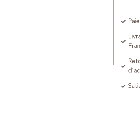
Paie
Livr
Fran
Reto
d'ac
Sati