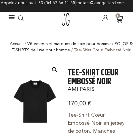
Appelez-nous au + 33 (0)4 67 66 11 65
contact@jeangaillard.com
0
Accueil
/
Vêtements et marques de luxe pour homme
/
POLOS &
T-SHIRTS de luxe pour homme
/ Tee-Shirt Cœur Embossé Noir
TEE-SHIRT CŒUR
EMBOSSÉ NOIR
AMI PARIS
170,00
€
Tee-Shirt Cœur
Embossé Noir en jersey
de coton. Manches