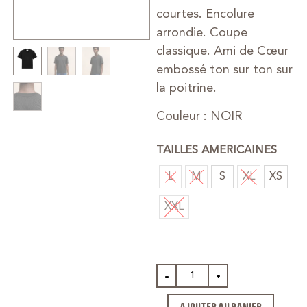
courtes. Encolure
arrondie. Coupe
classique. Ami de Cœur
embossé ton sur ton sur
la poitrine.
Couleur : NOIR
TAILLES AMERICAINES
L
M
S
XL
XS
XXL
-
+
AJOUTER AU PANIER