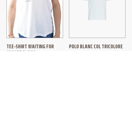
TEE-SHIRT WAITING FOR
POLO BLANC COL TRICOLORE
SUNSET BLANC
MONCLER
SAINT LAURENT
270,00
€
350,00
€
245,00
€
PAIEMENT SÉCURISÉ