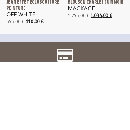
JEAN EFFET ECLABOUSSURE
BLOUSON CHARLES CUIR NOIR
PEINTURE
MACKAGE
OFF-WHITE
1.295,00
€
1.036,00
€
595,00
€
410,00
€
PAIEMENT SÉCURISÉ
LIVRAISON GRATUITE
en France métropolitaine