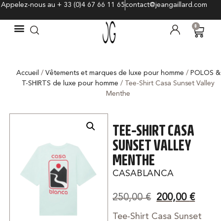
Appelez-nous au + 33 (0)4 67 66 11 65
contact@jeangaillard.com
0
Accueil
/
Vêtements et marques de luxe pour homme
/
POLOS &
T-SHIRTS de luxe pour homme
/ Tee-Shirt Casa Sunset Valley
Menthe
TEE-SHIRT CASA
SUNSET VALLEY
MENTHE
CASABLANCA
250,00
€
200,00
€
Tee-Shirt Casa Sunset