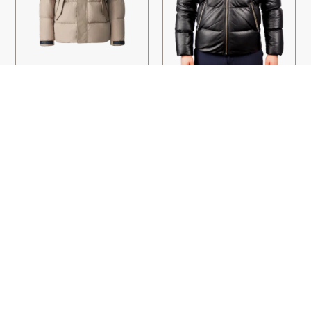
DOUDOUNE RILEY CAMEL
BLOUSON CHARLES CUIR NOIR
MACKAGE
MACKAGE
1.590,00
€
1.295,00
€
1.036,00
€
PAIEMENT SÉCURISÉ