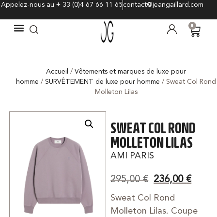
Appelez-nous au + 33 (0)4 67 66 11 65
contact@jeangaillard.com
0
Accueil
/
Vêtements et marques de luxe pour
homme
/
SURVÊTEMENT de luxe pour homme
/ Sweat Col Rond
Molleton Lilas
SWEAT COL ROND
MOLLETON LILAS
AMI PARIS
295,00
€
236,00
€
Sweat Col Rond
Molleton Lilas. Coupe