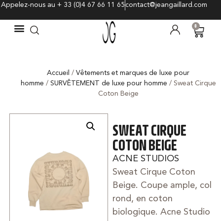
Appelez-nous au + 33 (0)4 67 66 11 65
contact@jeangaillard.com
0
Accueil
/
Vêtements et marques de luxe pour
homme
/
SURVÊTEMENT de luxe pour homme
/ Sweat Cirque
Coton Beige
SWEAT CIRQUE
COTON BEIGE
ACNE STUDIOS
Sweat Cirque Coton
Beige. Coupe ample, col
rond, en coton
biologique. Acne Studio