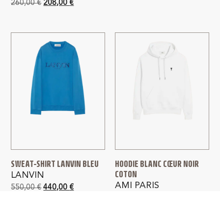
260,00
€
208,00
€
SWEAT-SHIRT LANVIN BLEU
HOODIE BLANC CŒUR NOIR
COTON
LANVIN
AMI PARIS
550,00
€
440,00
€
280,00
€