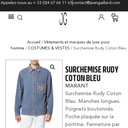
Appelez-nous au + 33 (0)4 67 66 11 65
contact@jeangaillard.com
0
Accueil
/
Vêtements et marques de luxe pour
homme
/
COSTUMES & VESTES
/ Surchemise Rudy Coton Bleu
SURCHEMISE RUDY
COTON BLEU
MARANT
Surchemise Rudy Coton
Bleu. Manches longues.
Poignets boutonnés.
Poche plaquée sur la
poitrine. Fermeture par