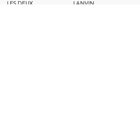
LES DEUX
LANVIN
219,00
€
1.950,00
€
1.560,00
€
PAIEMENT SÉCURISÉ
LIVRAISON GRATUITE
en France métropolitaine