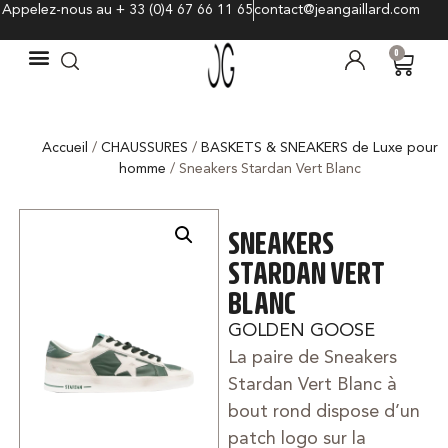
Appelez-nous au + 33 (0)4 67 66 11 65
contact@jeangaillard.com
0
Accueil
/
CHAUSSURES
/
BASKETS & SNEAKERS de Luxe pour
homme
/ Sneakers Stardan Vert Blanc
SNEAKERS
STARDAN VERT
BLANC
GOLDEN GOOSE
La paire de Sneakers
Stardan Vert Blanc à
bout rond dispose d’un
patch logo sur la