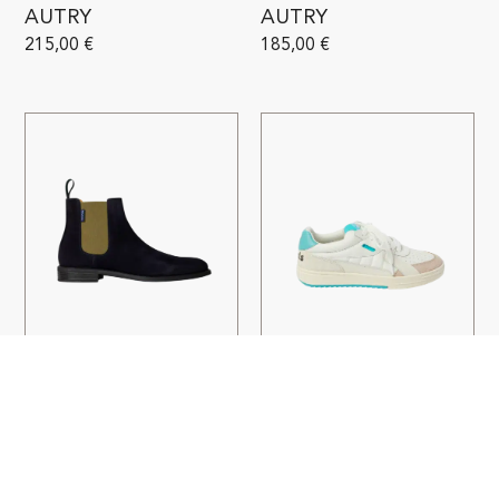
AUTRY
AUTRY
215,00
€
185,00
€
BOOTS CEDRIC SUÈDE BLEU
SNEAKERS UNIVERSITAIRE
MARINE
BLEU BLANC
PAUL SMITH
PALM ANGELS
299,00
€
395,00
€
275,00
€