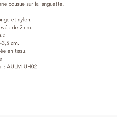
rie cousue sur la languette.
onge et nylon.
levée de 2 cm.
uc.
-3,5 cm.
ée en tissu.
e
eur : AULM-UH02