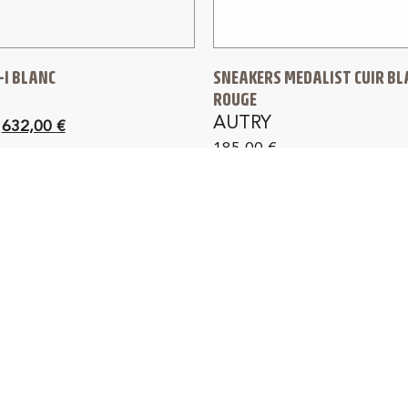
-I BLANC
SNEAKERS MEDALIST CUIR BL
ROUGE
N
AUTRY
632,00
€
185,00
€
IVRAISON GRATUITE
RETOUR GRATUIT 1
France métropolitaine
dès 150 € d'achat en F