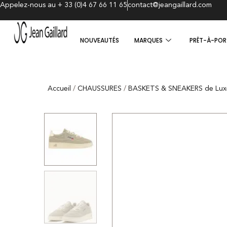
Appelez-nous au + 33 (0)4 67 66 11 65
contact@jeangaillard.com
NOUVEAUTÉS
MARQUES
PRÊT-À-POR
Accueil
/
CHAUSSURES
/
BASKETS & SNEAKERS de Lux