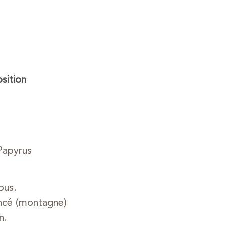
ition
Papyrus
ous.
oncé (montagne)
n.