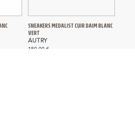
ANC
SNEAKERS MEDALIST CUIR DAIM BLANC
VERT
AUTRY
180,00
€
4J
SATISFAIT OU REMBOURSÉ
rance