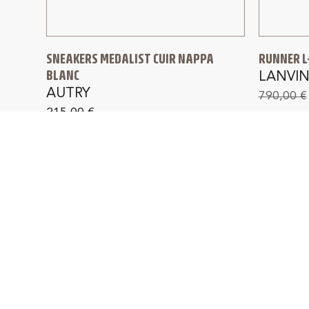
SNEAKERS MEDALIST CUIR NAPPA
RUNNER L
BLANC
LANVI
AUTRY
790,00
€
215,00
€
PAIEMENT SÉCURISÉ
L
en 