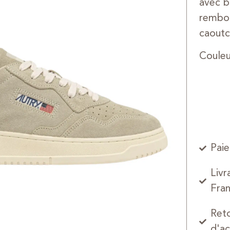
avec b
rembou
caoutc
Couleu
Paie
Livr
Fran
Reto
d'ac