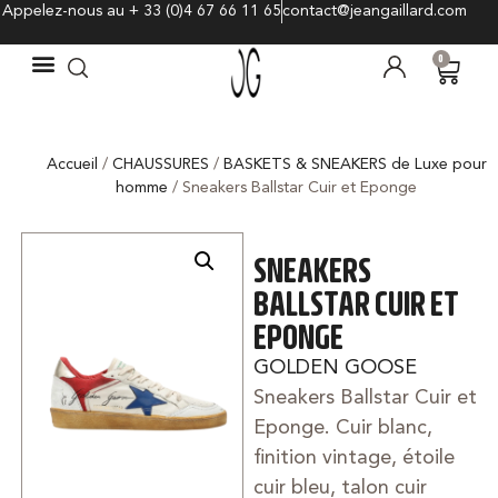
Appelez-nous au + 33 (0)4 67 66 11 65
contact@jeangaillard.com
0
Accueil
/
CHAUSSURES
/
BASKETS & SNEAKERS de Luxe pour
homme
/ Sneakers Ballstar Cuir et Eponge
SNEAKERS
BALLSTAR CUIR ET
EPONGE
GOLDEN GOOSE
Sneakers Ballstar Cuir et
Eponge. Cuir blanc,
finition vintage, étoile
cuir bleu, talon cuir