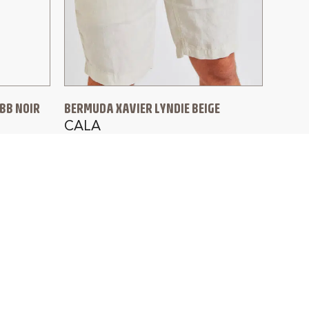
BB NOIR
BERMUDA XAVIER LYNDIE BEIGE
CALA
95,00
€
66,00
€
4J
SATISFAIT OU REMBOURSÉ