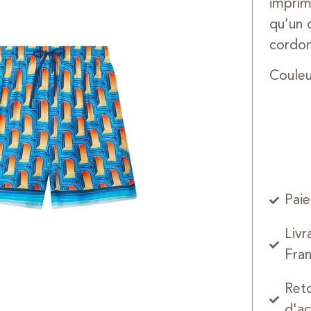
imprim
qu’un 
cordon
Couleu
Paie
Livr
Fran
Reto
d'ac