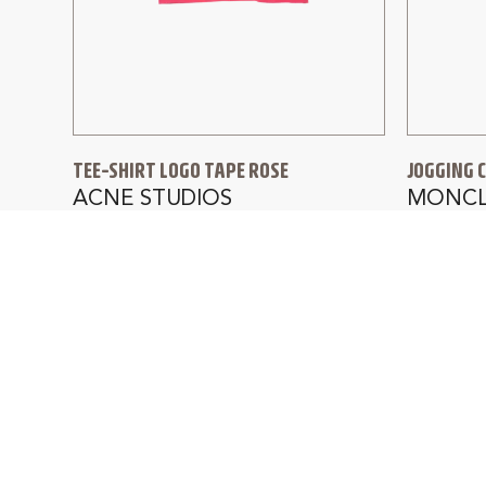
TEE-SHIRT LOGO TAPE ROSE
JOGGING 
ACNE STUDIOS
MONCL
210,00
€
145,00
€
650,00
€
PAIEMENT SÉCURISÉ
L