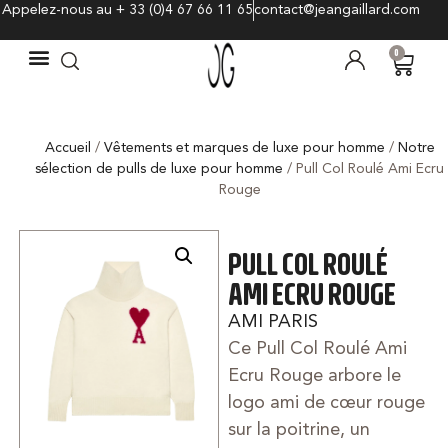
Appelez-nous au + 33 (0)4 67 66 11 65
contact@jeangaillard.com
0
Accueil
/
Vêtements et marques de luxe pour homme
/
Notre
sélection de pulls de luxe pour homme
/ Pull Col Roulé Ami Ecru
Rouge
PULL COL ROULÉ
AMI ECRU ROUGE
AMI PARIS
Ce Pull Col Roulé Ami
Ecru Rouge arbore le
logo ami de cœur rouge
sur la poitrine, un