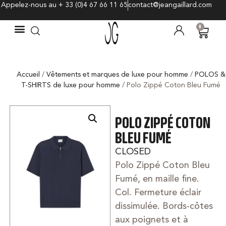
Appelez-nous au + 33 (0)4 67 66 11 65
contact@jeangaillard.com
0
Accueil
/
Vêtements et marques de luxe pour homme
/
POLOS &
T-SHIRTS de luxe pour homme
/ Polo Zippé Coton Bleu Fumé
POLO ZIPPÉ COTON
BLEU FUMÉ
CLOSED
Polo Zippé Coton Bleu
Fumé, en maille fine.
Col. Fermeture éclair
dissimulée. Bords-côtes
aux poignets et à