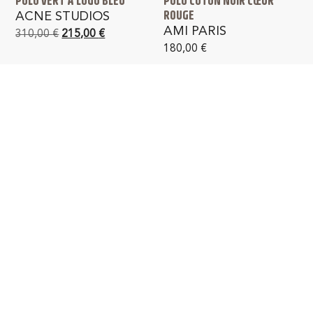
POLO VERT À LOGO BLEU
POLO COTON NOIR CŒUR
ROUGE
ACNE STUDIOS
AMI PARIS
310,00
€
215,00
€
180,00
€
PAIEMENT SÉCURISÉ
LIVRAISON GRATUITE
en France métropolitaine