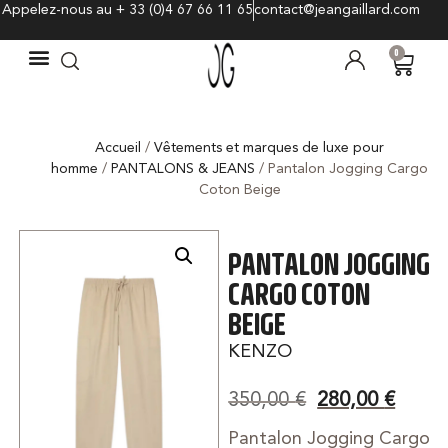
Appelez-nous au + 33 (0)4 67 66 11 65
contact@jeangaillard.com
0
Accueil
/
Vêtements et marques de luxe pour
homme
/
PANTALONS & JEANS
/ Pantalon Jogging Cargo
Coton Beige
PANTALON JOGGING
CARGO COTON
BEIGE
KENZO
350,00
€
280,00
€
Pantalon Jogging Cargo