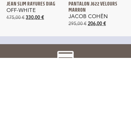
JEAN SLIM RAYURES DIAG
PANTALON J622 VELOURS
MARRON
OFF-WHITE
JACOB COHËN
475,00
€
330,00
€
295,00
€
206,00
€
PAIEMENT SÉCURISÉ
LIVRAISON GRATUITE
en France métropolitaine