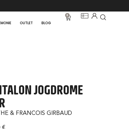
0
ÉMONIE
OUTLET
BLOG
NTALON JOGDROME
R
HE & FRANCOIS GIRBAUD
0
€