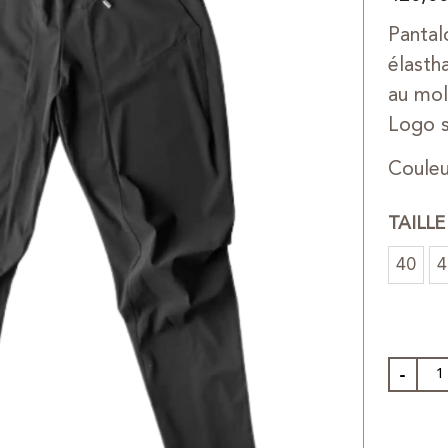
Pantal
élasth
au mol
Logo s
Couleu
TAILL
40
4
-