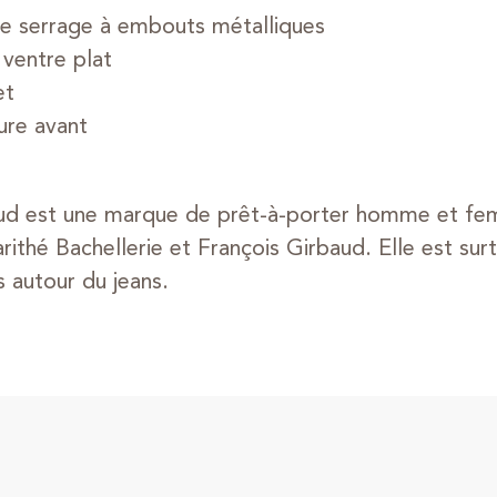
de serrage à embouts métalliques
ventre plat
et
ure avant
aud est une marque de prêt-à-porter homme et f
arithé Bachellerie et François Girbaud. Elle est su
 autour du jeans.