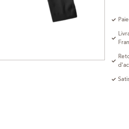
Paie
Livr
Fran
Reto
d'ac
Sati