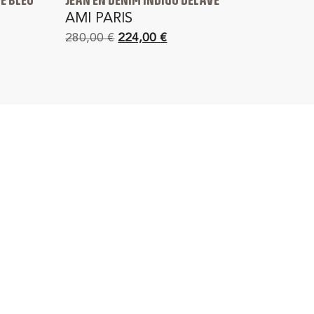
AMI PARIS
280,00
€
224,00
€
4J
SATISFAIT OU REMBOURSÉ
rance