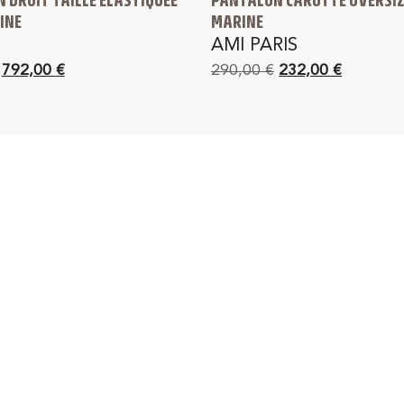
INE
MARINE
N
AMI PARIS
792,00
€
290,00
€
232,00
€
IVRAISON GRATUITE
RETOUR GRATUIT 1
France métropolitaine
dès 150 € d'achat en F
métropolitaine