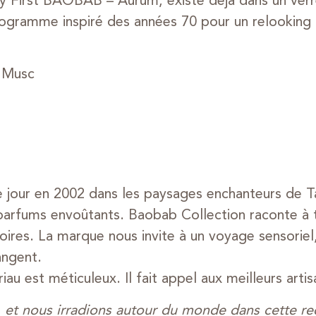
y First BAOBAB – Aurum, existe déjà dans un verr
ogramme inspiré des années 70 pour un relooking 
– Musc
e jour en 2002 dans les paysages enchanteurs de T
 parfums envoûtants. Baobab Collection raconte à t
oires. La marque nous invite à un voyage sensoriel
angent.
au est méticuleux. Il fait appel aux meilleurs arti
 et nous irradions autour du monde dans cette re