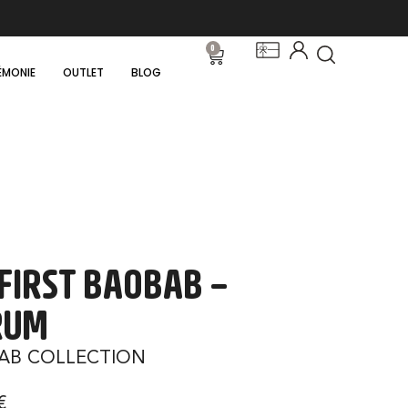
0
ÉMONIE
OUTLET
BLOG
FIRST BAOBAB –
RUM
AB COLLECTION
€