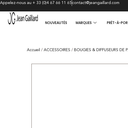
Appelez-nous au + 33 (0)4 67 66 11 65
contact@jeangaillard.com
NOUVEAUTÉS
MARQUES
PRÊT-À-POR
Accueil
/
ACCESSOIRES
/
BOUGIES & DIFFUSEURS DE 