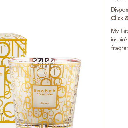
Dispon
Click 
My Fi
inspir
fragra