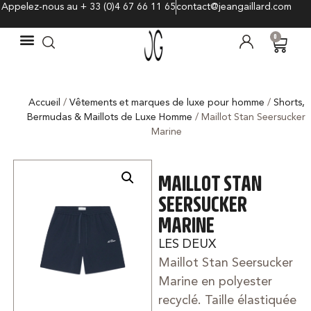
Appelez-nous au + 33 (0)4 67 66 11 65
contact@jeangaillard.com
0
Accueil
/
Vêtements et marques de luxe pour homme
/
Shorts,
Bermudas & Maillots de Luxe Homme
/ Maillot Stan Seersucker
Marine
MAILLOT STAN
SEERSUCKER
MARINE
LES DEUX
Maillot Stan Seersucker
Marine en polyester
recyclé. Taille élastiquée