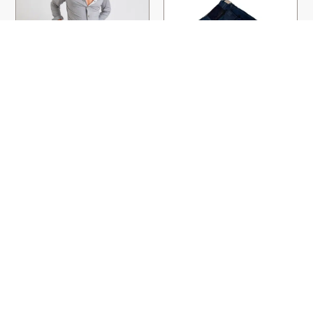
BERMUDA FABIO LESCADA
BERMUDAS EN DENIM BLEU
BEIGE
FONCÉ
CALA
JACOB COHËN
120,00
€
96,00
€
295,00
€
206,00
€
PAIEMENT SÉCURISÉ