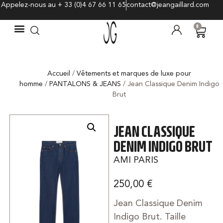
Appelez-nous au + 33 (0)4 67 66 11 65
contact@jeangaillard.com
0
Accueil
/
Vêtements et marques de luxe pour
homme
/
PANTALONS & JEANS
/ Jean Classique Denim Indigo
Brut
JEAN CLASSIQUE
DENIM INDIGO BRUT
AMI PARIS
250,00
€
Jean Classique Denim
Indigo Brut. Taille