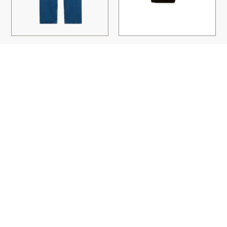
JEAN EN DENIM INDIGO
PANTALON J622 VELOURS
DÉLAVÉ
MARRON
AMI PARIS
JACOB COHËN
280,00
€
224,00
€
295,00
€
206,00
€
PAIEMENT SÉCURISÉ