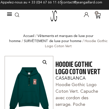
Appelez-nous au + 33 (0)4 67 66 11 65
contact@jeangaillard.com
0
Accueil
/
Vêtements et marques de luxe pour
homme
/
SURVÊTEMENT de luxe pour homme
/ Hoodie Gothic
Logo Coton Vert
HOODIE GOTHIC
LOGO COTON VERT
CASABLANCA
Hoodie Gothic Logo
Coton Vert. Capuche
avec cordon des
serrage. Poche